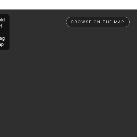
ld
BROWSE ON THE MAP
rl
ag
ap