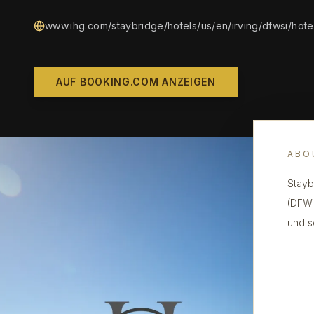
www.ihg.com/staybridge/hotels/us/en/irving/dfwsi/hotel
AUF BOOKING.COM ANZEIGEN
ABO
Stayb
(DFW-
und s