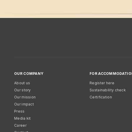
OUR COMPANY
FOR ACCOMMODATIO
About us
Register here
Our story
Sustainability check
Our mission
Certification
Our impact
Press
Media kit
Career