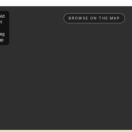
ld
BROWSE ON THE MAP
rl
ag
ap