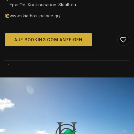
Epar.Od. Koukounarion-Skiathou
www.skiathos-palace.gr/
AUF BOOKING.COM ANZEIGEN