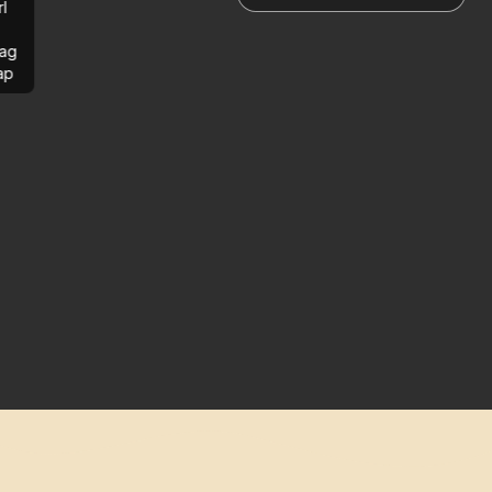
rl
ag
ap