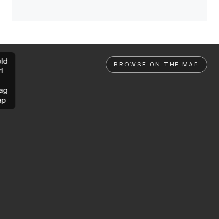
ld
BROWSE ON THE MAP
rl
ag
ap