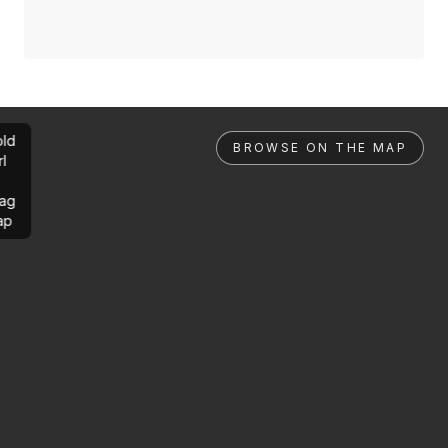
ld
BROWSE ON THE MAP
rl
ag
ap