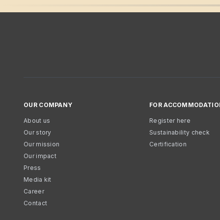
OUR COMPANY
FOR ACCOMMODATIO
About us
Register here
Our story
Sustainability check
Our mission
Certification
Our impact
Press
Media kit
Career
Contact