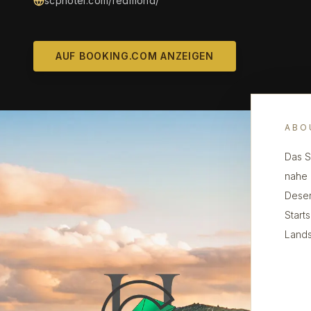
scphotel.com/redmond/
AUF BOOKING.COM ANZEIGEN
ABO
Das S
nahe 
Deser
Start
Lands