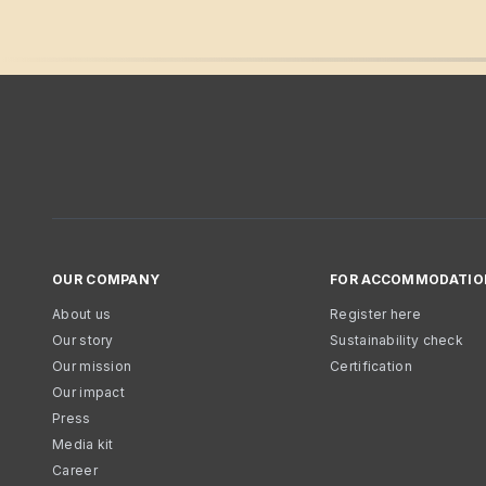
OUR COMPANY
FOR ACCOMMODATIO
About us
Register here
Our story
Sustainability check
Our mission
Certification
Our impact
Press
Media kit
Career