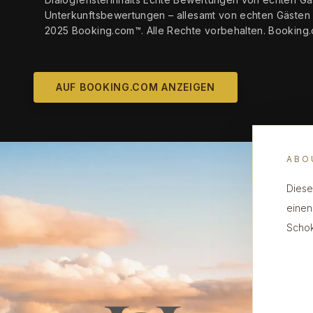
Unterkunftsbewertungen – allesamt von echten Gästen
2025 Booking.com™. Alle Rechte vorbehalten. Booking.c
AUF BOOKING.COM ANZEIGEN
ABO
Diese
einen
Schok