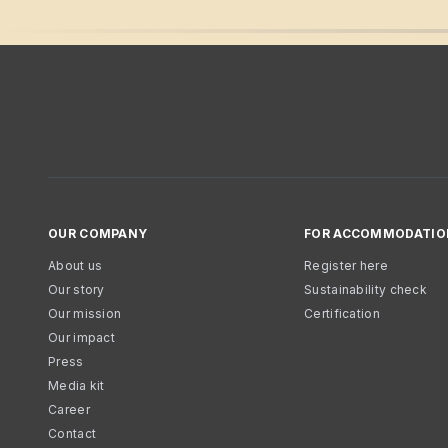
OUR COMPANY
FOR ACCOMMODATIO
About us
Register here
Our story
Sustainability check
Our mission
Certification
Our impact
Press
Media kit
Career
Contact