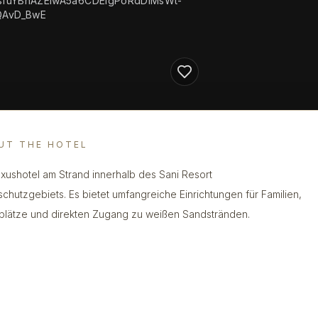
jwsfuYBhAZEiwA5a6CDElgPoRdDIMsWt-
QAvD_BwE
UT THE HOTEL
uxushotel am Strand innerhalb des Sani Resort
schutzgebiets. Es bietet umfangreiche Einrichtungen für Familien,
plätze und direkten Zugang zu weißen Sandstränden.