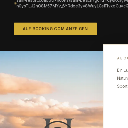
sani-resort.com/our-hotels/sani-beach?gclid=CjwKCA
n0ysTLJ2hO8M57MYv_6YRdxe3yv8WuyLGslFlvxoCuyc
AUF BOOKING.COM ANZEIGEN
ABO
Ein L
Natur
Sport