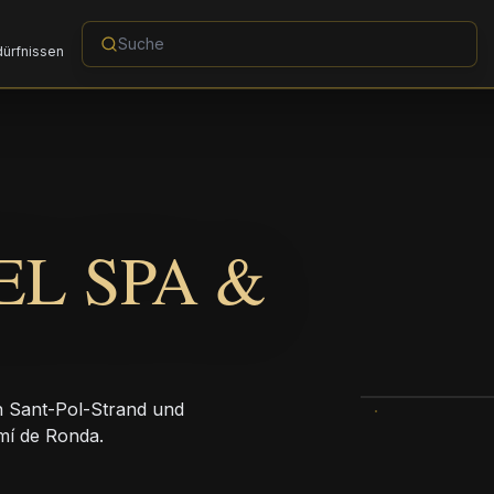
dürfnissen
EL SPA &
n Sant-Pol-Strand und
mí de Ronda.