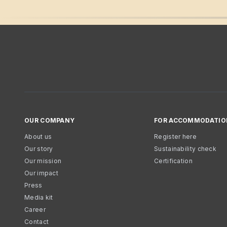
OUR COMPANY
FOR ACCOMMODATIO
About us
Register here
Our story
Sustainability check
Our mission
Certification
Our impact
Press
Media kit
Career
Contact