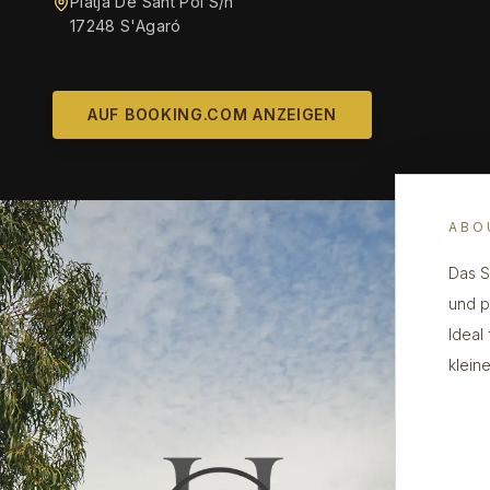
Platja De Sant Pol S/n
17248 S'Agaró
AUF BOOKING.COM ANZEIGEN
ABO
Das S
und p
Ideal
klein