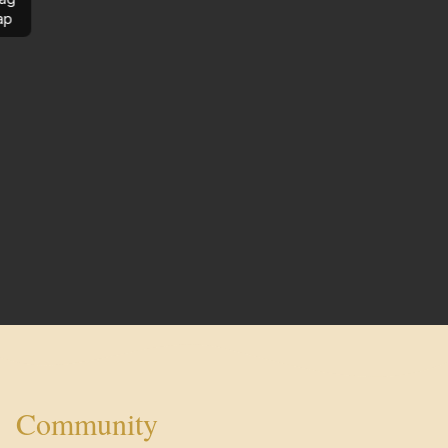
ap
Community