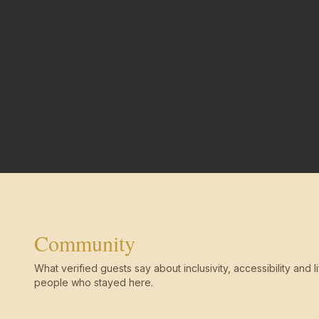
Community
What verified guests say about inclusivity, accessibility and li
people who stayed here.