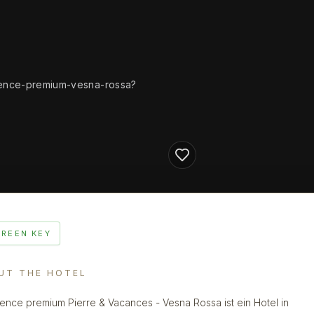
dence-premium-vesna-rossa?
GREEN KEY
UT THE HOTEL
ence premium Pierre & Vacances - Vesna Rossa ist ein Hotel in