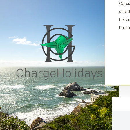
Corsi
und d
Leist
Prüfu