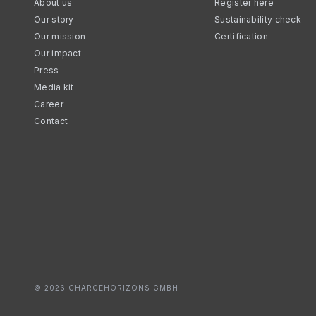
About us
Register here
Our story
Sustainability check
Our mission
Certification
Our impact
Press
Media kit
Career
Contact
© 2026 CHARGEHORIZONS GMBH