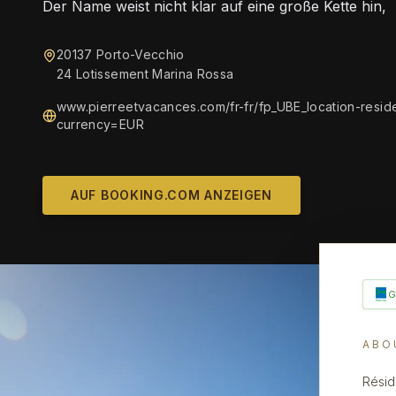
Der Name weist nicht klar auf eine große Kette hin,
20137 Porto-Vecchio
24 Lotissement Marina Rossa
www.pierreetvacances.com/fr-fr/fp_UBE_location-resi
currency=EUR
AUF BOOKING.COM ANZEIGEN
ABO
Résid