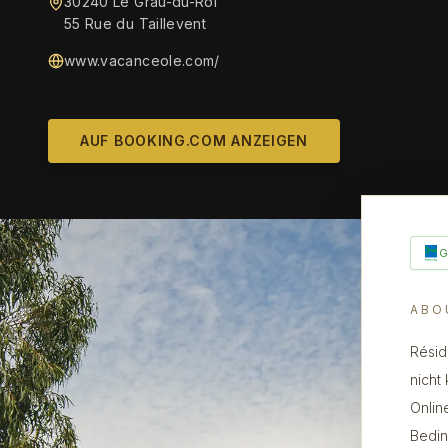
30240 Le Grau-du-Roi
55 Rue du Taillevent
www.vacanceole.com/
AUF BOOKING.COM ANZEIGEN
ABO
Résid
nicht 
Onlin
Bedin