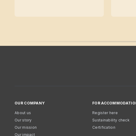
OUR COMPANY
FOR ACCOMMODATIO
About us
Register here
Our story
Sustainability check
Our mission
Certification
Our impact