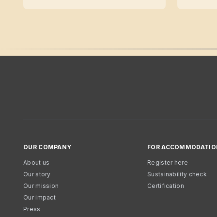
OUR COMPANY
FOR ACCOMMODATIO
About us
Register here
Our story
Sustainability check
Our mission
Certification
Our impact
Press