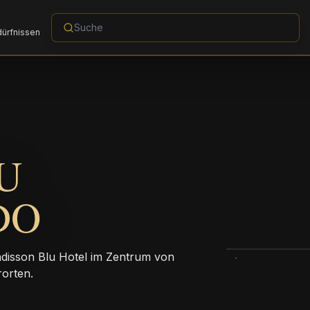
dürfnissen
U
DO
adisson Blu Hotel im Zentrum von
rorten.