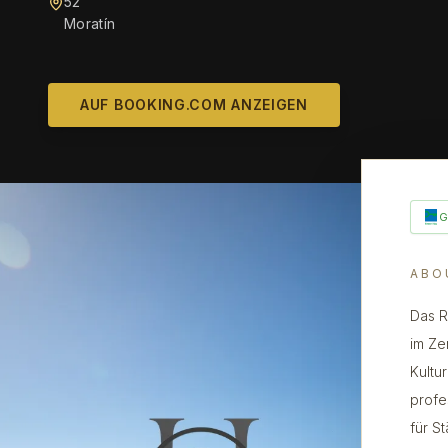
52
Moratín
AUF BOOKING.COM ANZEIGEN
ABO
Das R
im Ze
Kultu
profe
für S