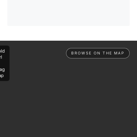
ld
BROWSE ON THE MAP
rl
ag
ap