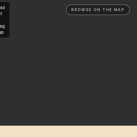
ld
BROWSE ON THE MAP
rl
ag
ap