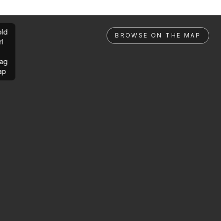
ld
BROWSE ON THE MAP
rl
ag
ap