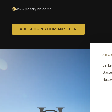
www.poetryinn.com/
AUF BOOKING.COM ANZEIGEN
ABO
Ein l
Gäste
Napa-