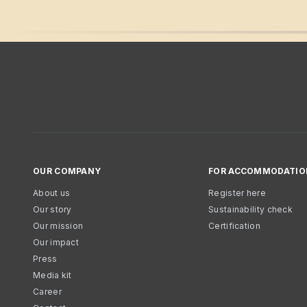
OUR COMPANY
FOR ACCOMMODATIO
About us
Register here
Our story
Sustainability check
Our mission
Certification
Our impact
Press
Media kit
Career