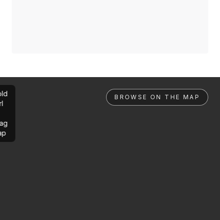
ld
BROWSE ON THE MAP
rl
ag
ap