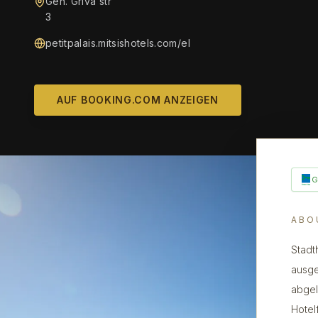
Gen. Griva str
3
petitpalais.mitsishotels.com/el
AUF BOOKING.COM ANZEIGEN
ABO
Stadt
ausge
abgel
Hotel