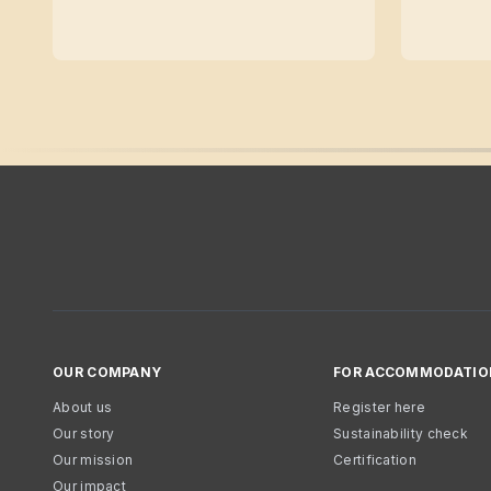
OUR COMPANY
FOR ACCOMMODATIO
About us
Register here
Our story
Sustainability check
Our mission
Certification
Our impact