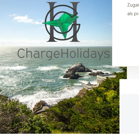
Zugan
als p