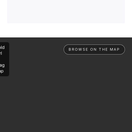
ld
BROWSE ON THE MAP
rl
ag
ap