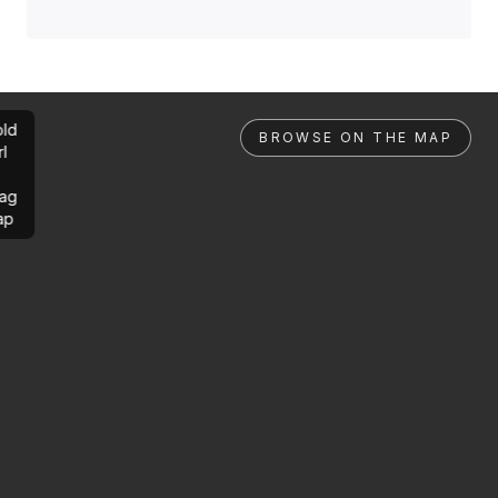
ld
BROWSE ON THE MAP
rl
ag
ap