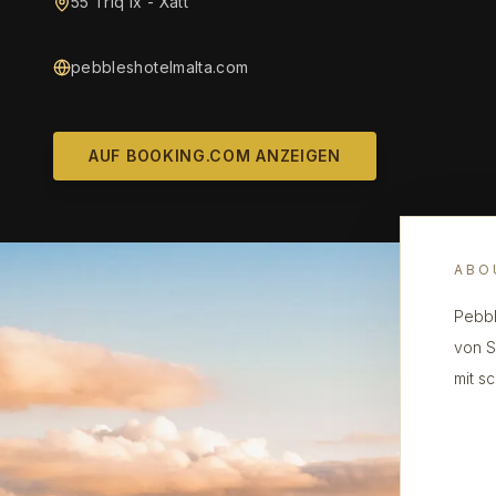
55 Triq Ix - Xatt
pebbleshotelmalta.com
AUF BOOKING.COM ANZEIGEN
ABO
Pebbl
von S
mit s