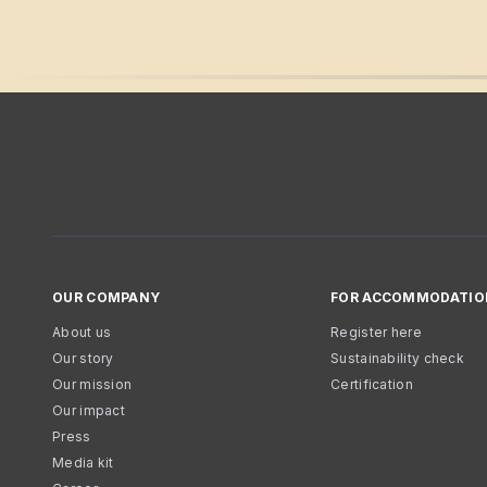
OUR COMPANY
FOR ACCOMMODATIO
About us
Register here
Our story
Sustainability check
Our mission
Certification
Our impact
Press
Media kit