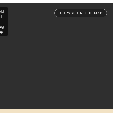
ld
BROWSE ON THE MAP
rl
ag
ap