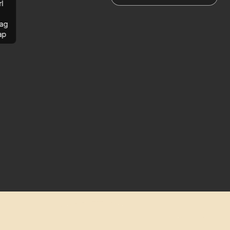
rl
ag
ap