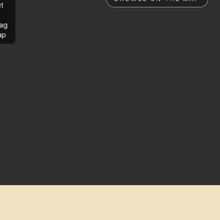
rl
ag
ap