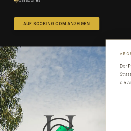
parador.es
AUF BOOKING.COM ANZEIGEN
ABO
Der P
Stras
die A