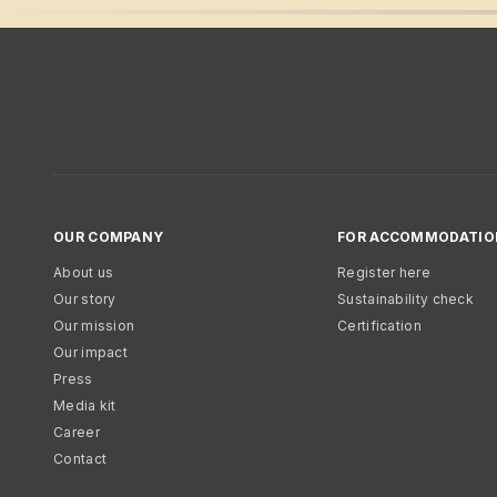
OUR COMPANY
FOR ACCOMMODATIO
About us
Register here
Our story
Sustainability check
Our mission
Certification
Our impact
Press
Media kit
Career
Contact