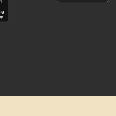
rl
ag
ap