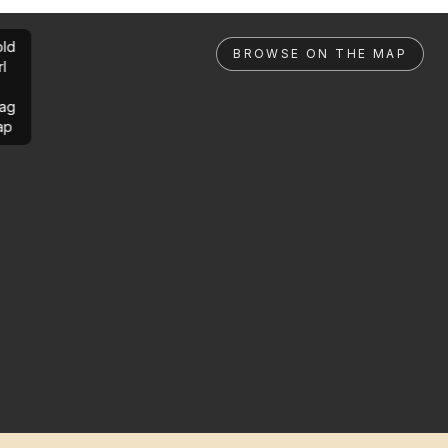
ld
BROWSE ON THE MAP
rl
ag
ap