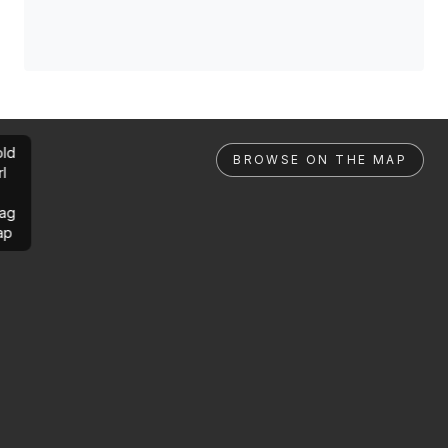
ld
BROWSE ON THE MAP
rl
ag
ap