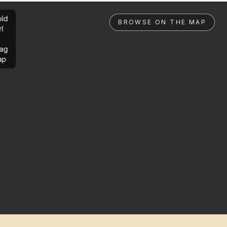
ld
BROWSE ON THE MAP
rl
ag
ap