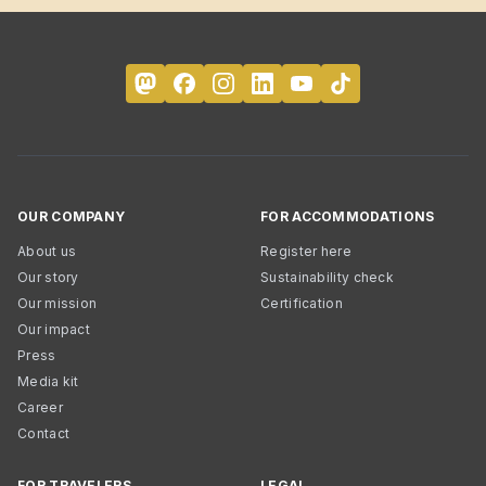
OUR COMPANY
FOR ACCOMMODATIONS
About us
Register here
Our story
Sustainability check
Our mission
Certification
Our impact
Press
Media kit
Career
Contact
FOR TRAVELERS
LEGAL