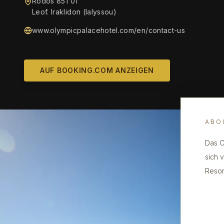
Rodos 851 01
Leof. Iraklidon (Ialyssou)
www.olympicpalacehotel.com/en/contact-us
AUF BOOKING.COM ANZEIGEN
ABO
Das O
sich 
Resor