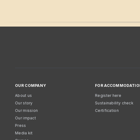
OUR COMPANY
FOR ACCOMMODATIO
About us
Register here
Our story
Sustainability check
Our mission
Certification
Our impact
Press
Media kit