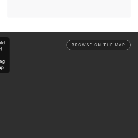
ld
BROWSE ON THE MAP
rl
ag
ap