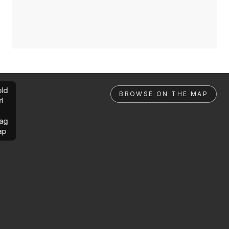
ld
BROWSE ON THE MAP
rl
ag
ap