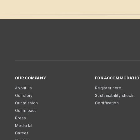
OUR COMPANY
FOR ACCOMMODATIO
About us
Register here
Our story
Sustainability check
Our mission
Certification
Our impact
Press
Media kit
Career