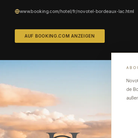
www.booking.com/hotel/fr/novotel-bordeaux-lac.html
AUF BOOKING.COM ANZEIGEN
ABO
Novot
de Bo
außer