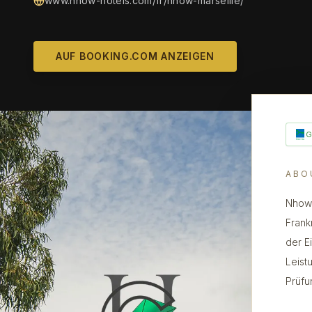
www.nhow-hotels.com/fr/nhow-marseille/
AUF BOOKING.COM ANZEIGEN
ABO
Nhow 
Frank
der E
Leist
Prüfu