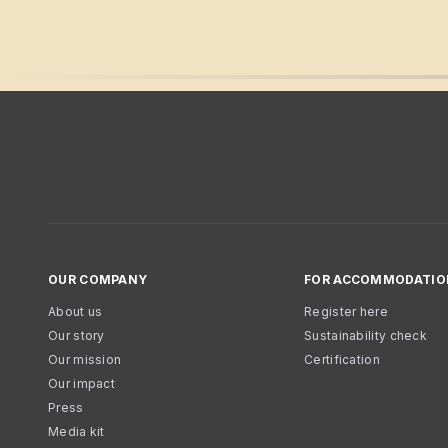
OUR COMPANY
FOR ACCOMMODATIO
About us
Register here
Our story
Sustainability check
Our mission
Certification
Our impact
Press
Media kit