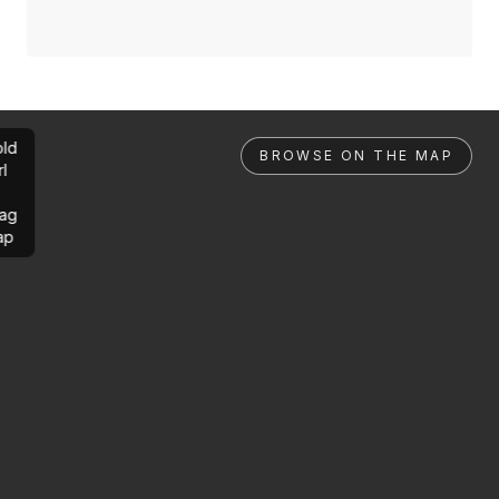
ld
BROWSE ON THE MAP
rl
ag
ap