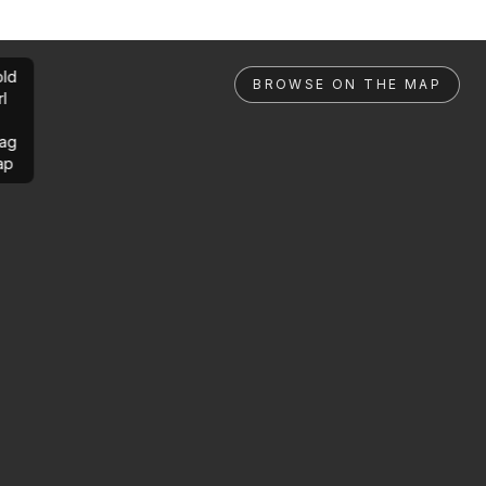
ld
BROWSE ON THE MAP
rl
ag
ap