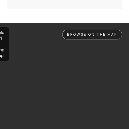
ld
BROWSE ON THE MAP
rl
ag
ap