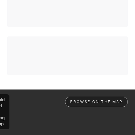
ld
BROWSE ON THE MAP
rl
ag
ap