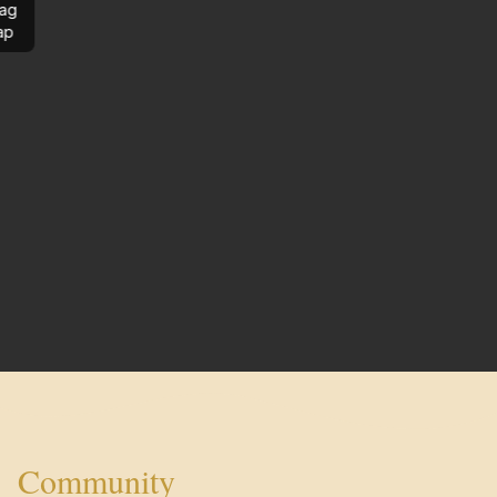
ag
ap
Community