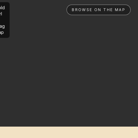
ld
BROWSE ON THE MAP
rl
ag
ap