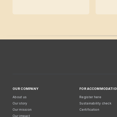
OUR COMPANY
FOR ACCOMMODATIO
About us
Register here
Our story
Sustainability check
Our mission
Certification
Our impact