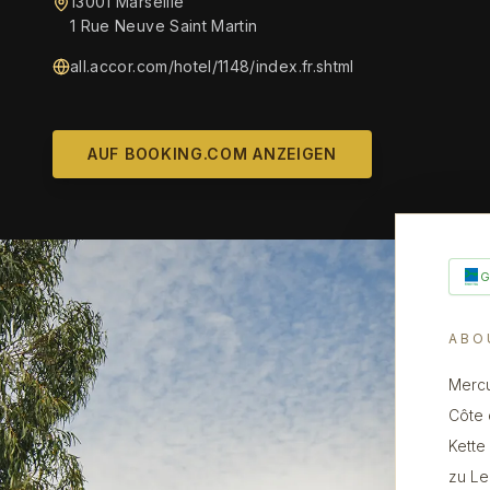
13001 Marseille
1 Rue Neuve Saint Martin
all.accor.com/hotel/1148/index.fr.shtml
AUF BOOKING.COM ANZEIGEN
ABO
Mercu
Côte 
Kette
zu Le