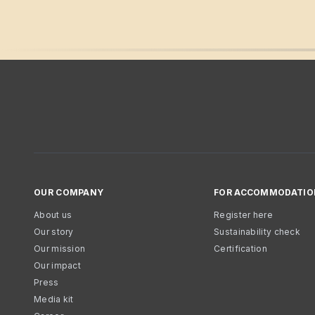
OUR COMPANY
FOR ACCOMMODATIO
About us
Register here
Our story
Sustainability check
Our mission
Certification
Our impact
Press
Media kit