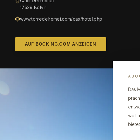
Camí Del Remei
17539 Bolvir
www.torredelremei.com/cas/hotel.php
AUF BOOKING.COM ANZEIGEN
ABO
Das M
prach
entwo
weitl
biete