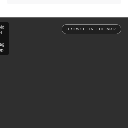
ld
BROWSE ON THE MAP
rl
ag
ap