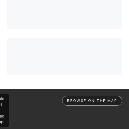
ld
BROWSE ON THE MAP
rl
ag
ap