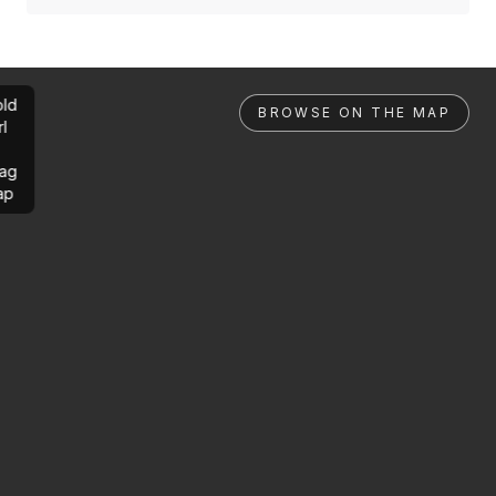
ld
BROWSE ON THE MAP
rl
ag
ap