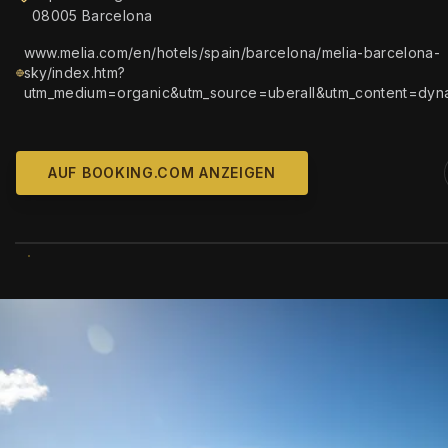
08005 Barcelona
www.melia.com/en/hotels/spain/barcelona/melia-barcelona-
sky/index.htm?
utm_medium=organic&utm_source=uberall&utm_content=dyn
AUF BOOKING.COM ANZEIGEN
WIKIMEDIA COMM