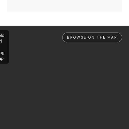
ld
BROWSE ON THE MAP
rl
ag
ap