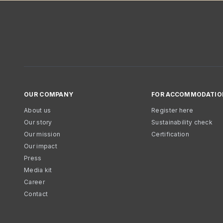
OUR COMPANY
FOR ACCOMMODATIO
About us
Register here
Our story
Sustainability check
Our mission
Certification
Our impact
Press
Media kit
Career
Contact