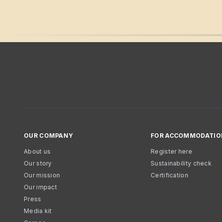
OUR COMPANY
FOR ACCOMMODATIO
About us
Register here
Our story
Sustainability check
Our mission
Certification
Our impact
Press
Media kit