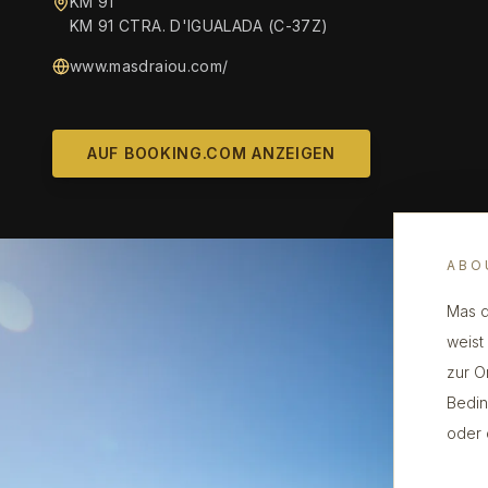
KM 91
KM 91 CTRA. D'IGUALADA (C-37Z)
www.masdraiou.com/
AUF BOOKING.COM ANZEIGEN
ABO
Mas d
weist 
zur O
Bedin
oder 